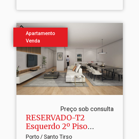
Apartamento
Venda
Preço sob consulta
RESERVADO-T2
Esquerdo 2º Piso
GREEN STATION
Porto / Santo Tirso