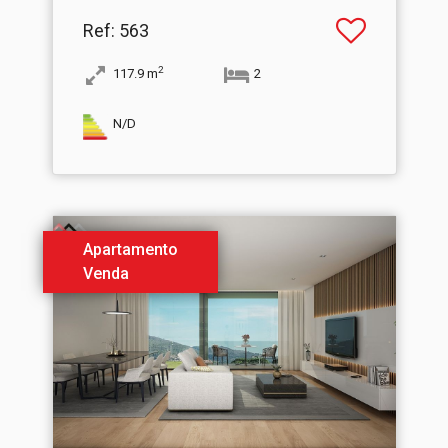
Ref
: 563
2
117.9
m
2
N/D
Apartamento
Venda