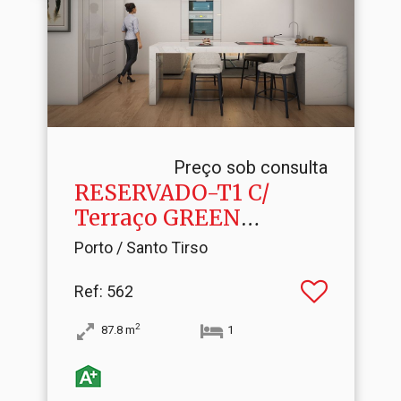
Preço sob consulta
RESERVADO-T1 C/
Terraço GREEN
STATION
Porto / Santo Tirso
Ref
: 562
2
87.8
m
1