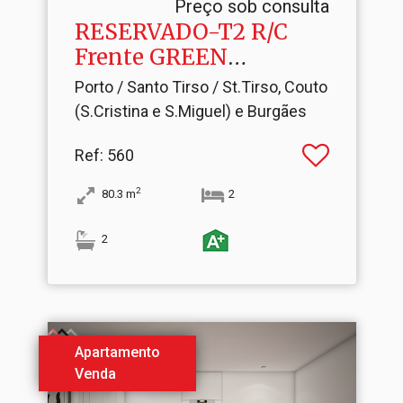
Preço sob consulta
RESERVADO-T2 R/C
Frente GREEN
STATION
Porto / Santo Tirso / St.Tirso, Couto
(S.Cristina e S.Miguel) e Burgães
Ref
: 560
2
80.3
m
2
2
Apartamento
Venda