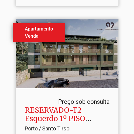
Apartamento
Venda
Preço sob consulta
RESERVADO-T2
Esquerdo 1º PISO
GREEN STATION
Porto / Santo Tirso