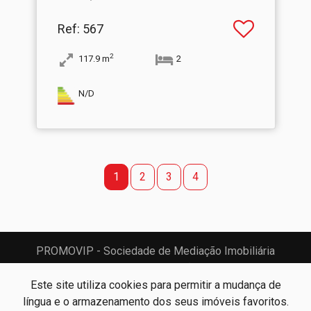
Ref
: 567
2
117.9
m
2
N/D
1
2
3
4
PROMOVIP - Sociedade de Mediação Imobiliária
PROMOVIP - Sociedade de Mediação Imobiliária, Lda
AMI:
15670
Este site utiliza cookies para permitir a mudança de
língua e o armazenamento dos seus imóveis favoritos.