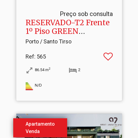
Preço sob consulta
RESERVADO-T2 Frente
1º Piso GREEN
STATION
Porto / Santo Tirso
Ref
: 565
2
86.54
m
2
N/D
Apartamento
Venda