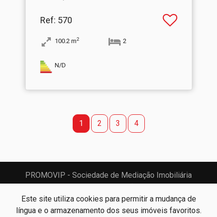
Ref
: 570
2
100.2
m
2
N/D
1
2
3
4
PROMOVIP - Sociedade de Mediação Imobiliária
PROMOVIP - Sociedade de Mediação Imobiliária, Lda
AMI:
15670
Este site utiliza cookies para permitir a mudança de
língua e o armazenamento dos seus imóveis favoritos.