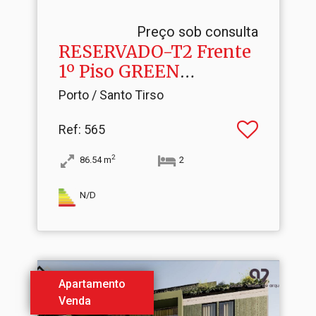
Preço sob consulta
RESERVADO-T2 Frente
1º Piso GREEN
STATION
Porto / Santo Tirso
Ref
: 565
2
86.54
m
2
N/D
Apartamento
Venda