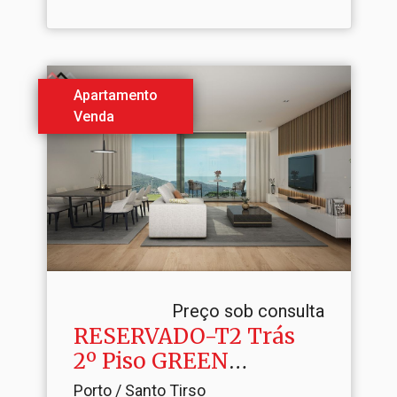
Apartamento
Venda
Preço sob consulta
RESERVADO-T2 Trás
2º Piso GREEN
STATION
Porto / Santo Tirso