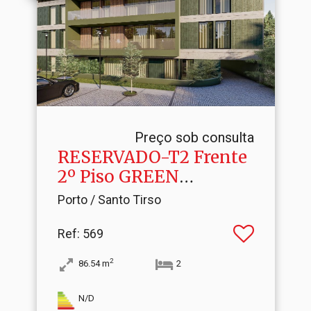
Preço sob consulta
RESERVADO-T2 Frente
2º Piso GREEN
STATION
Porto / Santo Tirso
Ref
: 569
2
86.54
m
2
N/D