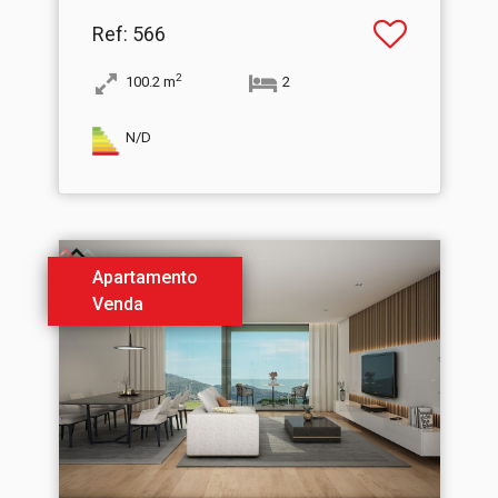
Ref
: 566
2
100.2
m
2
N/D
Apartamento
Venda