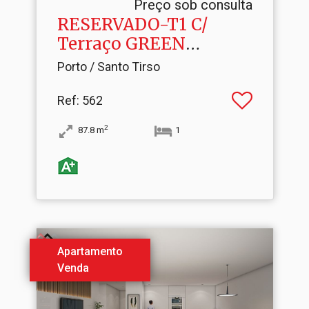
Preço sob consulta
RESERVADO-T1 C/
Terraço GREEN
STATION
Porto / Santo Tirso
Ref
: 562
2
87.8
m
1
Apartamento
Venda