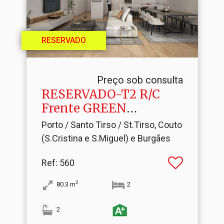
RESERVADO
Preço sob consulta
RESERVADO-T2 R/C
Frente GREEN
STATION
Porto / Santo Tirso / St.Tirso, Couto
(S.Cristina e S.Miguel) e Burgães
Ref
: 560
2
80.3
m
2
2