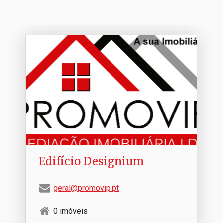
Edifício Designium
geral@promovip.pt
0 imóveis