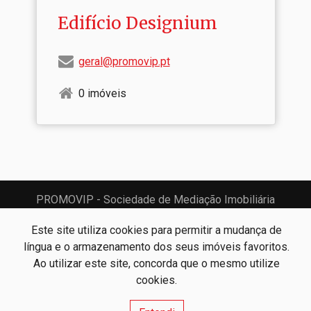
Edifício Designium
geral@promovip.pt
0 imóveis
PROMOVIP - Sociedade de Mediação Imobiliária
PROMOVIP - Sociedade de Mediação Imobiliária, Lda
AMI:
Este site utiliza cookies para permitir a mudança de
15670
língua e o armazenamento dos seus imóveis favoritos.
Ao utilizar este site, concorda que o mesmo utilize
Centros de Resolução de Litígios
Política de Privacidade
cookies.
Livro de Reclamações
Canal de Denúncias